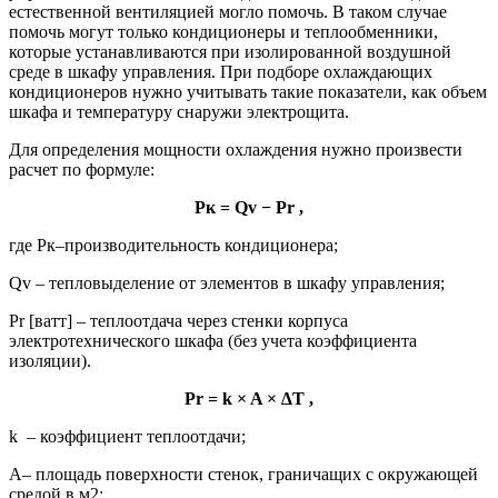
естественной вентиляцией могло помочь. В таком случае
помочь могут только кондиционеры и теплообменники,
которые устанавливаются при изолированной воздушной
среде в шкафу управления. При подборе охлаждающих
кондиционеров нужно учитывать такие показатели, как объем
шкафа и температуру снаружи электрощита.
Для определения мощности охлаждения нужно произвести
расчет по формуле:
Pк = Qv − Pr ,
где Pк–производительность кондиционера;
Qv – тепловыделение от элементов в шкафу управления;
Pr [ватт] – теплоотдача через стенки корпуса
электротехнического шкафа (без учета коэффициента
изоляции).
Pr = k × A × ∆T ,
k – коэффициент теплоотдачи;
А– площадь поверхности стенок, граничащих с окружающей
средой в м2;