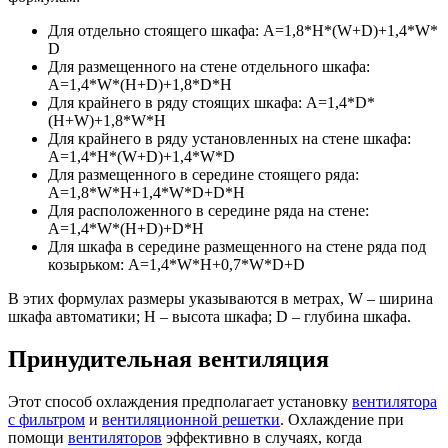
Для отдельно стоящего шкафа: А=1,8*H*(W+D)+1,4*W*
D
Для размещенного на стене отдельного шкафа:
A=1,4*W*(H+D)+1,8*D*H
Для крайнего в ряду стоящих шкафа: A=1,4*D*
(H+W)+1,8*W*H
Для крайнего в ряду установленных на стене шкафа:
A=1,4*H*(W+D)+1,4*W*D
Для размещенного в середине стоящего ряда:
A=1,8*W*H+1,4*W*D+D*H
Для расположенного в середине ряда на стене:
A=1,4*W*(H+D)+D*H
Для шкафа в середине размещенного на стене ряда под
козырьком: A=1,4*W*H+0,7*W*D+D
В этих формулах размеры указываются в метрах, W – ширина
шкафа автоматики; H – высота шкафа; D – глубина шкафа.
Принудительная вентиляция
Этот способ охлаждения предполагает установку
вентилятора
с фильтром
и
вентиляционной решетки
. Охлаждение при
помощи
вентиляторов
эффективно в случаях, когда