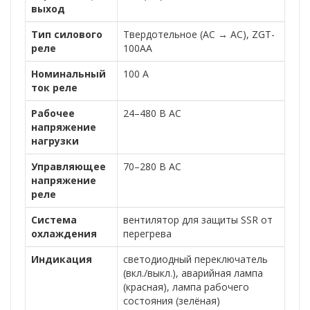
выход
Тип силового
Твердотельное (AC → AC), ZGT-
реле
100AA
Номинальный
100 А
ток реле
Рабочее
24–480 В AC
напряжение
нагрузки
Управляющее
70–280 В AC
напряжение
реле
Система
вентилятор для защиты SSR от
охлаждения
перегрева
Индикация
светодиодный переключатель
(вкл./выкл.), аварийная лампа
(красная), лампа рабочего
состояния (зелёная)