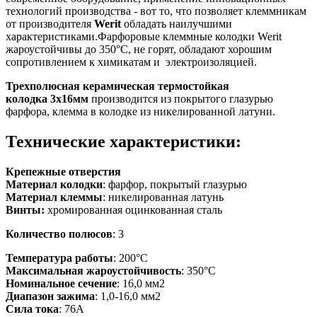
технологий производства - вот то, что позволяет клеммникам
от производителя
Werit
обладать наилучшими
характеристиками.Фарфоровые клеммные колодки Werit
жароустойчивы до 350°C, не горят, обладают хорошим
сопротивлением к химикатам и электроизоляцией.
Трехполюсная керамическая термостойкая
колодка 3х16мм
производится из покрытого глазурью
фарфора, клемма в колодке из никелированной латуни.
Технические характеристики:
Крепежные отверстия
Материал колодки
: фарфор, покрытый глазурью
Материал клеммы
: никелированная латунь
Винты:
хромированная оцинкованная сталь
Количество полюсов
: 3
Температура работы
: 200°C
Максимальная жароустойчивость
: 350°C
Номинальное сечение
: 16,0 мм2
Диапазон зажима
: 1,0-16,0 мм2
Сила тока
: 76А