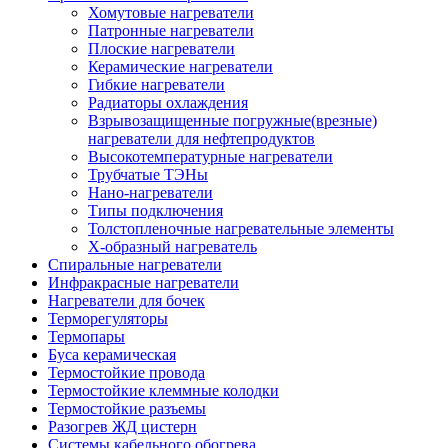
Хомутовые нагреватели
Патронные нагреватели
Плоские нагреватели
Керамические нагреватели
Гибкие нагреватели
Радиаторы охлаждения
Взрывозащищенные погружные(врезные)
нагреватели для нефтепродуктов
Высокотемпературные нагреватели
Трубчатые ТЭНы
Нано-нагреватели
Типы подключения
Толстопленочные нагревательные элементы
Х-образный нагреватель
Спиральные нагреватели
Инфракрасные нагреватели
Нагреватели для бочек
Терморегуляторы
Термопары
Буса керамическая
Термостойкие провода
Термостойкие клеммные колодки
Термостойкие разъемы
Разогрев ЖД цистерн
Системы кабельного обогрева